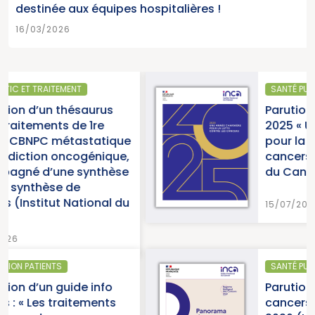
destinée aux équipes hospitalières !
16/03/2026
SANTÉ PUBLIQUE
aurus
Parution du rapport d’a
 1re
2025 « Une année charn
statique
pour la lutte contre les
génique,
cancers » (Institut Nati
ynthèse
du Cancer)
ional du
15/07/2026
SANTÉ PUBLIQUE - ÉPIDÉMIOLOG
 info
Parution du panorama 
ements
cancers en France, édit