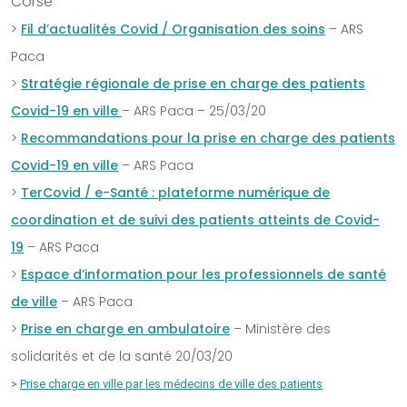
Corse
>
Fil d’actualités Covid / Organisation des soins
– ARS
Paca
>
Stratégie régionale de p
rise en charge des patients
Covid-19 en ville
– ARS Paca – 25/03/20
>
Recommandations pour la prise en charge des patients
Covid-19 en ville
– ARS Paca
>
TerCovid / e-Santé : plateforme numérique de
coordination et de suivi des patients atteints de Covid-
19
– ARS Paca
>
Espace d’information pour les professionnels de santé
de ville
– ARS Paca
>
Prise en charge en ambulatoire
– Ministère des
solidarités et de la santé 20/03/20
>
Prise charge en ville par les médecins de ville des patients