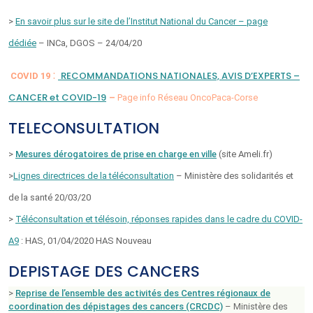
>
En savoir plus sur le site de l’Institut National du Cancer – page
dédiée
– INCa, DGOS – 24/04/20
:
RECOMMANDATIONS NATIONALES, AVIS D’EXPERTS –
COVID 19
CANCER et COVID-19
–
Page info Réseau OncoPaca-Corse
TELECONSULTATION
>
Mesures dérogatoires de prise en charge en ville
(site Ameli.fr)
>
Lignes directrices de la téléconsultation
– Ministère des solidarités et
de la santé 20/03/20
>
Téléconsultation et télésoin, réponses rapides dans le cadre du COVID-
A9
: HAS, 01/04/2020 HAS Nouveau
DEPISTAGE DES CANCERS
>
Reprise de l’ensemble des activités des Centres régionaux de
coordination des dépistages des cancers (CRCDC)
– Ministère des