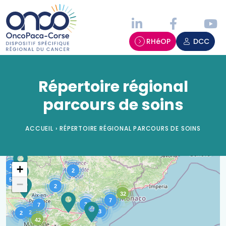
Panneau de gestion des cookies
RHéOP
DCC
Répertoire régional
parcours de soins
ACCUEIL
›
RÉPERTOIRE RÉGIONAL PARCOURS DE SOINS
Parcours de soins - Carte
2
+
2
5
−
2
32
7
3
7
3
2
2
42