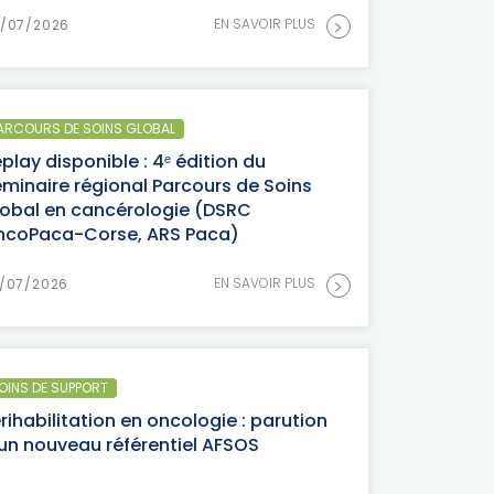
>
EN SAVOIR PLUS
/07/2026
ARCOURS DE SOINS GLOBAL
play disponible : 4ᵉ édition du
minaire régional Parcours de Soins
obal en cancérologie (DSRC
ncoPaca-Corse, ARS Paca)
>
EN SAVOIR PLUS
/07/2026
OINS DE SUPPORT
rihabilitation en oncologie : parution
un nouveau référentiel AFSOS