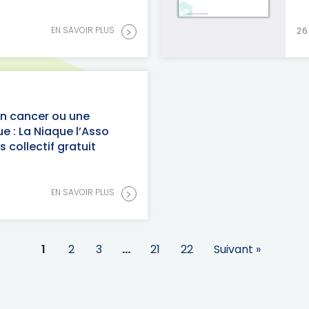
>
EN SAVOIR PLUS
26
un cancer ou une
e : La Niaque l’Asso
 collectif gratuit
>
EN SAVOIR PLUS
1
2
3
…
21
22
Suivant »