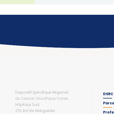
Dispositif Spécifique Régional
DSRC
du Cancer OncoPaca-Corse
Parc
Hôpitaux Sud,
270, Bd Ste Marguerite
Profe