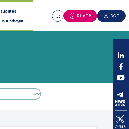
tualités
n
RHéOP
DCC
ncérologie