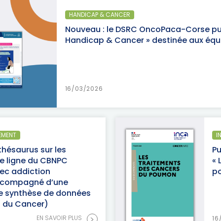
HANDICAP & CANCER
Nouveau : le DSRC OncoPaca-Corse pub
Handicap & Cancer » destinée aux équi
16/03/2026
EMENT
I
thésaurus sur les
Pu
re ligne du CBNPC
« 
ec addiction
po
ccompagné d’une
ne synthèse de données
al du Cancer)
>
EN SAVOIR PLUS
16