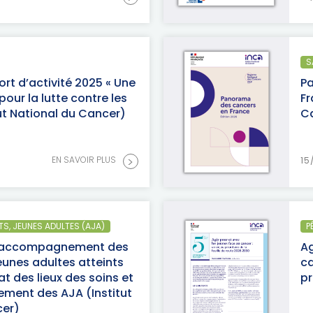
S
rt d’activité 2025 « Une
P
our la lutte contre les
Fr
tut National du Cancer)
C
>
EN SAVOIR PLUS
15
TS, JEUNES ADULTES (AJA)
P
et accompagnement des
Ag
eunes adultes atteints
ca
at des lieux des soins et
p
ment des AJA (Institut
cer)