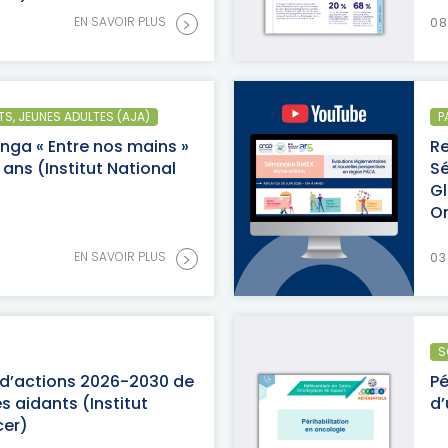
>
EN SAVOIR PLUS
08
TS, JEUNES ADULTES (AJA)
P
nga « Entre nos mains »
Re
 ans (Institut National
Sé
Gl
O
>
EN SAVOIR PLUS
03
S
 d’actions 2026-2030 de
Pé
s aidants (Institut
d’
cer)