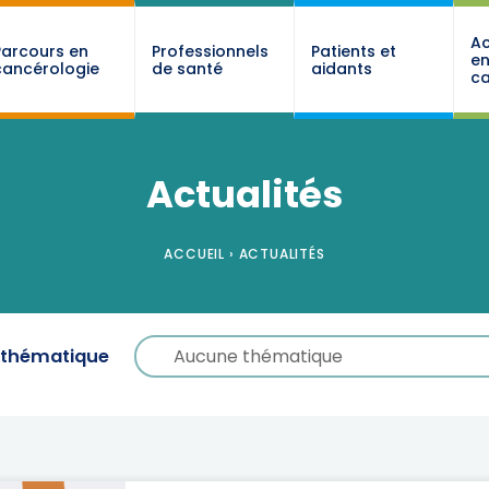
Ac
Parcours en
Professionnels
Patients et
e
cancérologie
de santé
aidants
ca
Actualités
ACCUEIL
›
ACTUALITÉS
Choisissez votre thématique
Choisissez votre thématique
e thématique